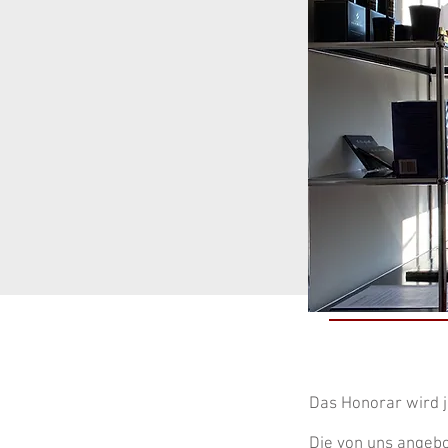
Das Honorar wird j
Die von uns angeb