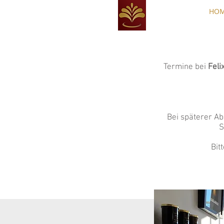
HO
Termine bei
Feli
Bei späterer Ab
S
Bit